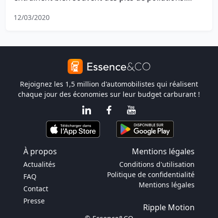
Certaines agglomérations ont choisi de simplement
12/03/2020
interdire les véhicules disposant d'un moteur à
diesel.
Rejoignez les 1,5 million d'automobilistes qui réalisent
chaque jour des économies sur leur budget carburant !
À propos
Mentions légales
Actualités
Conditions d'utilisation
Politique de confidentialité
FAQ
Mentions légales
Contact
Presse
Ripple Motion