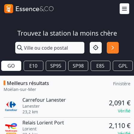
Trouvez la station la moins chère
GO
E10
SP95
SP98
E85
GPL
Meilleurs résultats
Finistère
Moëlan-sur-Mer
Carrefour Lanester
2,091 €
Lanester
Vérifié
23,2 km
Relais Lorient Port
2,110 €
Lorient
Vérifié