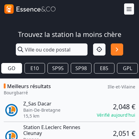
Trouvez la station la moins chère
GO
E10
SP95
SP98
E85
GPL
Meilleurs résultats
Ille-et-Vilaine
Bourgbarré
Z_Sas Dacar
2,048 €
Bain-De-Bretagne
Vérifié aujourd'hui
15,5 km
Station E.Leclerc Rennes
2,051 €
Cleunay