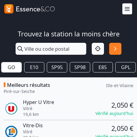
Trouvez la station la moins chère
GO
E10
SP95
SP98
E85
GPL
Meilleurs résultats
Ille-et-Vilaine
Piré-sur-Seiche
Hyper U Vitre
2,050 €
Vitré
Vérifié aujourd'hui
19,6 km
Vitre-Dis
2,050 €
Vitré
Vérifié aujourd'hui