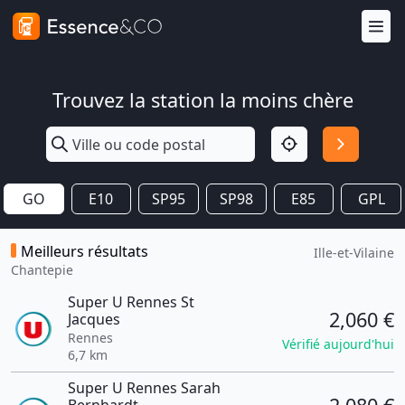
Trouvez la station la moins chère
GO
E10
SP95
SP98
E85
GPL
Meilleurs résultats
Ille-et-Vilaine
Chantepie
Super U Rennes St
2,060 €
Jacques
Rennes
Vérifié aujourd'hui
6,7 km
Super U Rennes Sarah