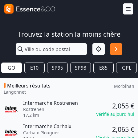
Trouvez la station la moins chère
GO
E10
SP95
SP98
E85
GPL
Meilleurs résultats
Morbihan
Langonnet
Intermarche Rostrenen
2,055 €
Rostrenen
Vérifié aujourd'hui
17,2 km
Intermarche Carhaix
2,065 €
Carhaix-Plouguer
Vérifié aujourd'hui