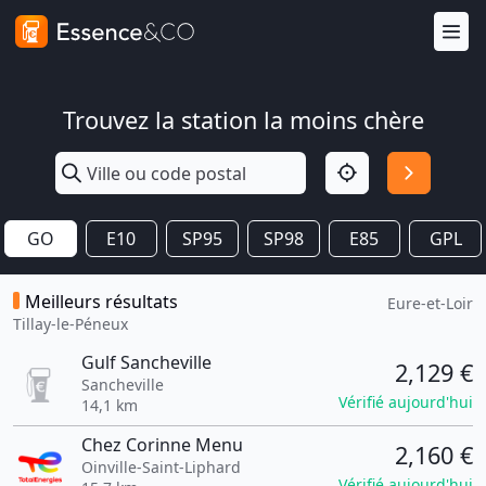
Trouvez la station la moins chère
GO
E10
SP95
SP98
E85
GPL
Meilleurs résultats
Eure-et-Loir
Tillay-le-Péneux
Gulf Sancheville
2,129 €
Sancheville
Vérifié aujourd'hui
14,1 km
Chez Corinne Menu
2,160 €
Oinville-Saint-Liphard
Vérifié aujourd'hui