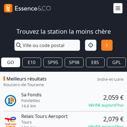
Trouvez la station la moins chère
GO
E10
SP95
SP98
E85
GPL
Meilleurs résultats
Indre-et-Loire
Rouziers-de-Touraine
Sa Fondis
2,059 €
Fondettes
Vérifié aujourd'hui
14,6 km
Relais Tours Aeroport
2,079 €
Tours
Vérifié aujourd'hui