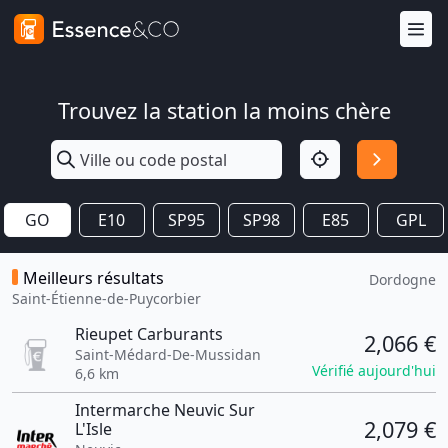
Trouvez la station la moins chère
GO
E10
SP95
SP98
E85
GPL
Meilleurs résultats
Dordogne
Saint-Étienne-de-Puycorbier
Rieupet Carburants
2,066 €
Saint-Médard-De-Mussidan
Vérifié aujourd'hui
6,6 km
Intermarche Neuvic Sur
2,079 €
L'Isle