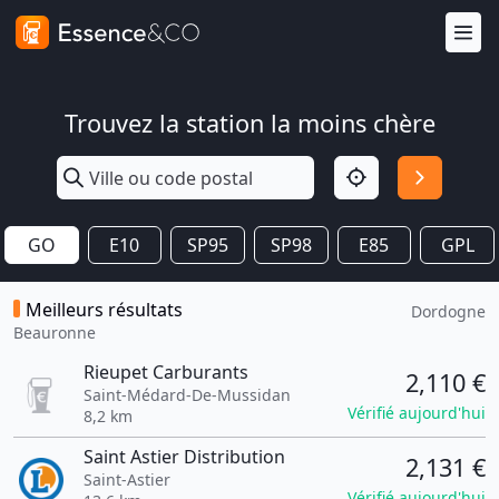
Trouvez la station la moins chère
GO
E10
SP95
SP98
E85
GPL
Meilleurs résultats
Dordogne
Beauronne
Rieupet Carburants
2,110 €
Saint-Médard-De-Mussidan
Vérifié aujourd'hui
8,2 km
Saint Astier Distribution
2,131 €
Saint-Astier
Vérifié aujourd'hui