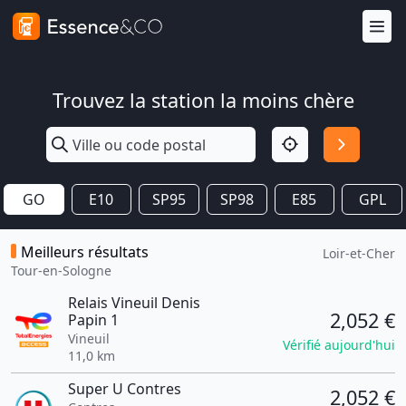
Trouvez la station la moins chère
GO
E10
SP95
SP98
E85
GPL
Meilleurs résultats
Loir-et-Cher
Tour-en-Sologne
Relais Vineuil Denis
2,052 €
Papin 1
Vineuil
Vérifié aujourd'hui
11,0 km
Super U Contres
2,052 €