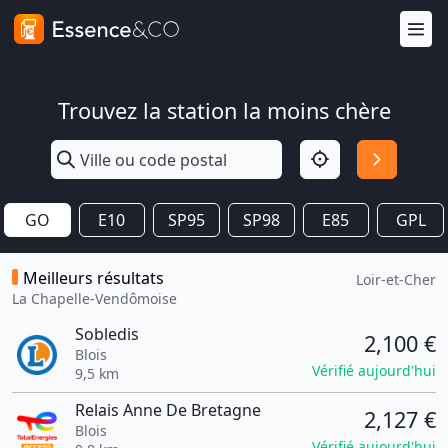
Trouvez la station la moins chère
GO
E10
SP95
SP98
E85
GPL
Meilleurs résultats
Loir-et-Cher
La Chapelle-Vendômoise
Sobledis
2,100 €
Blois
Vérifié aujourd'hui
9,5 km
Relais Anne De Bretagne
2,127 €
Blois
Vérifié aujourd'hui