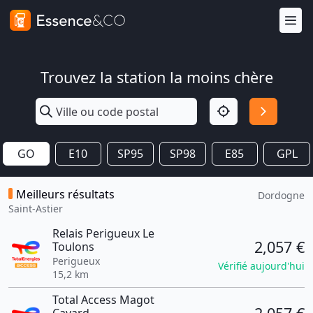
Trouvez la station la moins chère
GO
E10
SP95
SP98
E85
GPL
Meilleurs résultats
Dordogne
Saint-Astier
Relais Perigueux Le
2,057 €
Toulons
Perigueux
Vérifié aujourd'hui
15,2 km
Total Access Magot