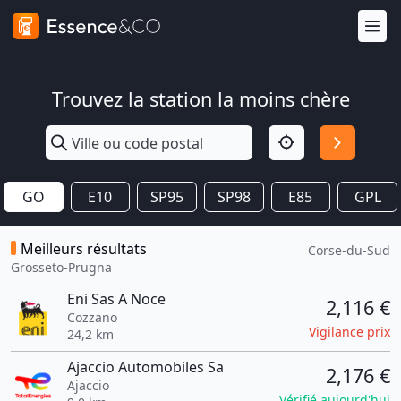
Trouvez la station la moins chère
GO
E10
SP95
SP98
E85
GPL
Meilleurs résultats
Corse-du-Sud
Grosseto-Prugna
Eni Sas A Noce
2,116 €
Cozzano
Vigilance prix
24,2 km
Ajaccio Automobiles Sa
2,176 €
Ajaccio
Vérifié aujourd'hui