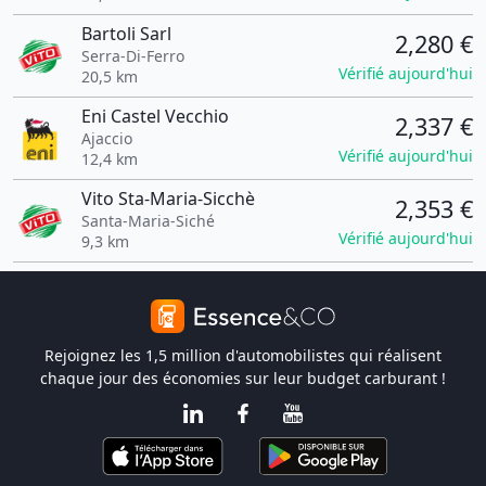
Bartoli Sarl
2,280 €
Serra-Di-Ferro
Vérifié aujourd'hui
20,5 km
Eni Castel Vecchio
2,337 €
Ajaccio
Vérifié aujourd'hui
12,4 km
Vito Sta-Maria-Sicchè
2,353 €
Santa-Maria-Siché
Vérifié aujourd'hui
9,3 km
Rejoignez les 1,5 million d'automobilistes qui réalisent
chaque jour des économies sur leur budget carburant !