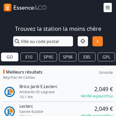
Trouvez la station la moins chère
GO
E10
SP95
SP98
E85
GPL
Meilleurs résultats
Gironde
Beychac-et-Caillau
Brico Jardi E.Leclerc
2,049 €
Ambarès-Et-Lagrave
Vérifié aujourd'hui
10,1 km
Leclerc
2,049 €
Sainte-Eulalie
Vérifié aujourd'hui