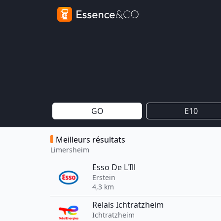
GO
E10
Meilleurs résultats
Limersheim
Esso De L'Ill
Erstein
4,3 km
Relais Ichtratzheim
Ichtratzheim