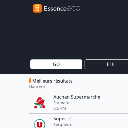
GO
E10
Meilleurs résultats
Haucourt
Auchan Supermarche
Formerie
3,5 km
Super U
Serqueux