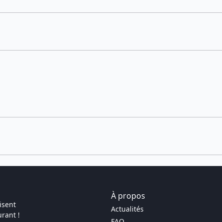
À propos
isent
Actualités
rant !
FAQ