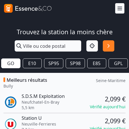
Trouvez la station la moins chère
GO
E10
SP95
SP98
E85
GPL
Meilleurs résultats
Seine-Maritime
Bully
S.D.S.M Exploitation
2,099 €
Neufchatel-En-Bray
Vérifié aujourd'hui
5,5 km
Station U
2,099 €
Neuville-Ferrieres
Vérifié aujourd'hui