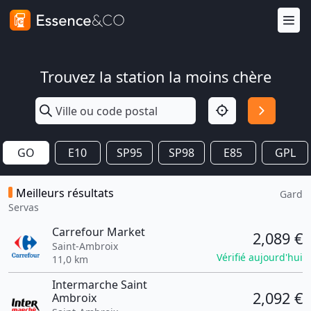
Trouvez la station la moins chère
GO
E10
SP95
SP98
E85
GPL
Meilleurs résultats
Gard
Servas
Carrefour Market
2,089 €
Saint-Ambroix
Vérifié aujourd'hui
11,0 km
Intermarche Saint
2,092 €
Ambroix