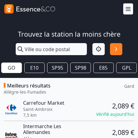
Trouvez la station la moins chère
GO
E10
SP95
SP98
E85
GPL
Meilleurs résultats
Gard
Allègre-les-Fumades
Carrefour Market
2,089 €
Saint-Ambroix
Vérifié aujourd'hui
7,5 km
Intermarche Les
2,089 €
Allemandes