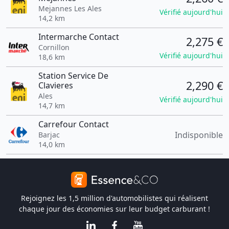
Mejannes Les Ales
Vérifié aujourd'hui
14,2 km
Intermarche Contact
2,275 €
Cornillon
Vérifié aujourd'hui
18,6 km
Station Service De
2,290 €
Clavieres
Ales
Vérifié aujourd'hui
14,7 km
Carrefour Contact
Indisponible
Barjac
14,0 km
Rejoignez les 1,5 million d'automobilistes qui réalisent
chaque jour des économies sur leur budget carburant !