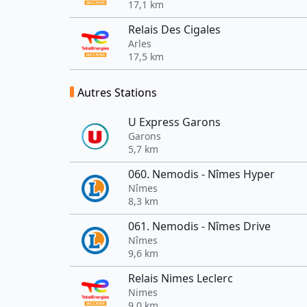
17,1 km
Relais Des Cigales
Arles
17,5 km
Autres Stations
U Express Garons
Garons
5,7 km
060. Nemodis - Nîmes Hyper
Nîmes
8,3 km
061. Nemodis - Nîmes Drive
Nîmes
9,6 km
Relais Nimes Leclerc
Nimes
9,0 km