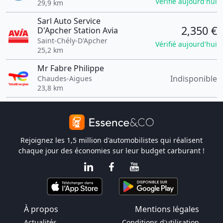
Vérifié aujourd'hui
29,9 km
Sarl Auto Service
2,350 €
D'Apcher Station Avia
Saint-Chély-D'Apcher
Vérifié aujourd'hui
25,2 km
Mr Fabre Philippe
Indisponible
Chaudes-Aigues
23,8 km
Rejoignez les 1,5 million d'automobilistes qui réalisent
chaque jour des économies sur leur budget carburant !
À propos
Mentions légales
Actualités
Conditions d'utilisation