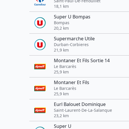
Saint-Paul-De-Fenouillet
18,1 km
Super U Bompas
Bompas
20,2 km
Supermarche Utile
Durban-Corbieres
21,9 km
Montaner Et Fils Sortie 14
Le Barcarès
25,9 km
Montaner Et Fils
Le Barcarès
25,9 km
Eurl Balouet Dominique
Saint-Laurent-De-La-Salanque
23,2 km
Super U