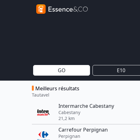
GO
E10
Meilleurs résultats
Tautavel
Intermarche Cabestany
Cabestany
21,2 km
Carrefour Perpignan
Perpignan