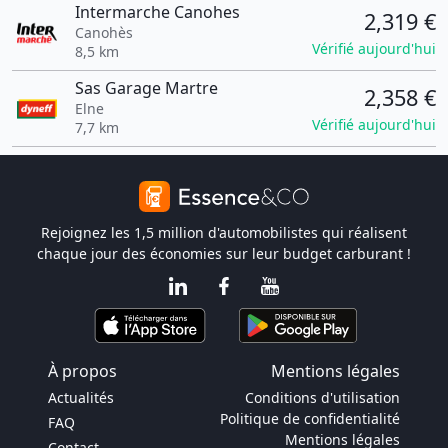
Intermarche Canohes
2,319 €
Canohès
Vérifié aujourd'hui
8,5 km
Sas Garage Martre
2,358 €
Elne
Vérifié aujourd'hui
7,7 km
Rejoignez les 1,5 million d'automobilistes qui réalisent
chaque jour des économies sur leur budget carburant !
À propos
Mentions légales
Actualités
Conditions d'utilisation
Politique de confidentialité
FAQ
Mentions légales
Contact