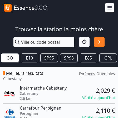
Trouvez la station la moins chère
GO
E10
SP95
SP98
E85
GPL
Meilleurs résultats
Pyrénées-Orientales
Cabestany
Intermarche Cabestany
2,029 €
Cabestany
Vérifié aujourd'hui
2,6 km
Carrefour Perpignan
2,110 €
Perpignan
Vérifié aujourd'hui