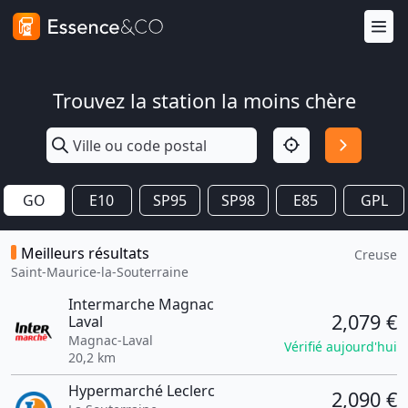
Trouvez la station la moins chère
GO
E10
SP95
SP98
E85
GPL
Meilleurs résultats
Creuse
Saint-Maurice-la-Souterraine
Intermarche Magnac
2,079 €
Laval
Magnac-Laval
Vérifié aujourd'hui
20,2 km
Hypermarché Leclerc
2,090 €