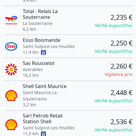
9,4 km
Total - Relais La
2,235 €
Souterraine
La Souterraine
Vérifié aujourd'hui
6,2 km
Esso Boismande
2,250 €
Saint-Sulpice-Les-Feuilles
Vérifié aujourd'hui
11,4 km
Sas Rousselot
2,260 €
Azerables
Vigilance prix
16,2 km
Shell Saint Maurice
2,448 €
Saint Maurice La
Souterraine
Vérifié aujourd'hui
3,2 km
Sarl Petrob Retail
2,536 €
Station Shell
Saint-Sulpice-Les-Feuilles
Vérifié aujourd'hui
11,5 km