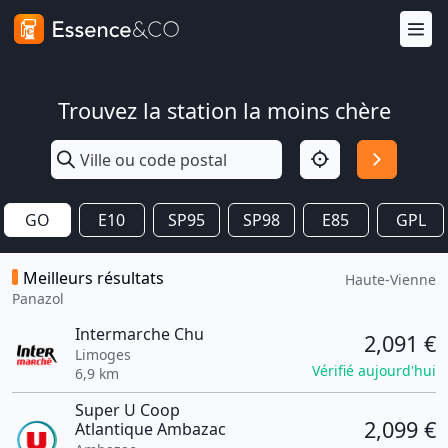
Trouvez la station la moins chère
GO
E10
SP95
SP98
E85
GPL
Meilleurs résultats
Haute-Vienne
Panazol
Intermarche Chu
2,091 €
Limoges
Vérifié aujourd'hui
6,9 km
Super U Coop
2,099 €
Atlantique Ambazac