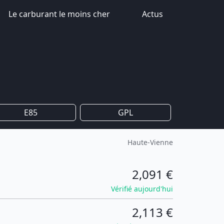
Le carburant le moins cher
Actus
E85
GPL
Haute-Vienne
2,091 €
Vérifié aujourd'hui
2,113 €