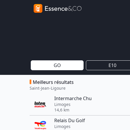
GO
E10
Meilleurs résultats
Saint-Jean-Ligoure
Intermarche Chu
Limoges
14,6 km
Relais Du Golf
Limoges