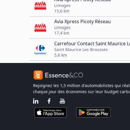
Limoges
15,6 km
Avia Xpress Picoty Réseau
Limoges
17,4 km
Carrefour Contact Saint Maurice 
Saint Maurice Les Brousses
5,6 km
Rejoignez les 1,5 million d'automobilistes qui réal
chaque jour des économies sur leur budget carbu