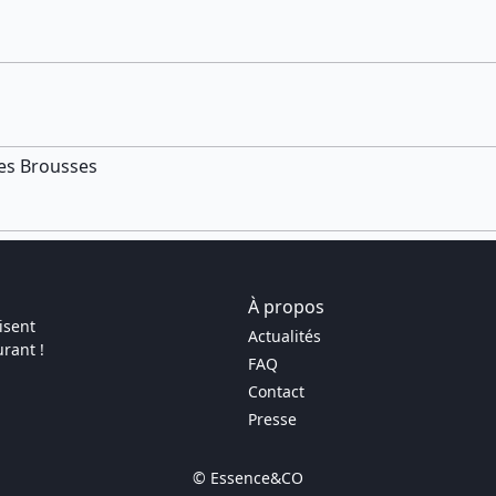
Les Brousses
À propos
isent
Actualités
rant !
FAQ
Contact
Presse
© Essence&CO