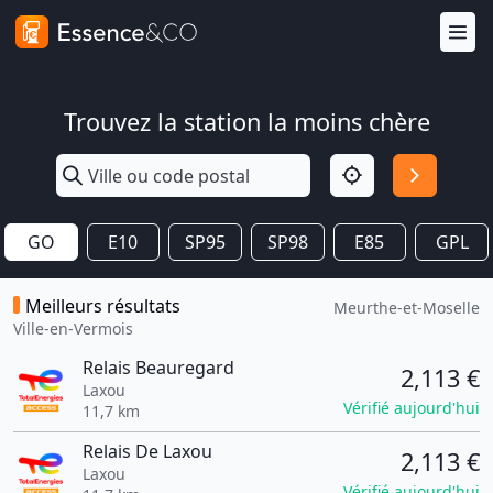
Trouvez la station la moins chère
GO
E10
SP95
SP98
E85
GPL
Meilleurs résultats
Meurthe-et-Moselle
Ville-en-Vermois
Relais Beauregard
2,113 €
Laxou
Vérifié aujourd'hui
11,7 km
Relais De Laxou
2,113 €
Laxou
Vérifié aujourd'hui