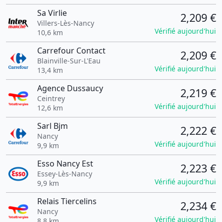
Sa Virlie
2,209 €
Villers-Lès-Nancy
Vérifié aujourd'hui
10,6 km
Carrefour Contact
2,209 €
Blainville-Sur-L'Eau
Vérifié aujourd'hui
13,4 km
Agence Dussaucy
2,219 €
Ceintrey
Vérifié aujourd'hui
12,6 km
Sarl Bjm
2,222 €
Nancy
Vérifié aujourd'hui
9,9 km
Esso Nancy Est
2,223 €
Essey-Lès-Nancy
Vérifié aujourd'hui
9,9 km
Relais Tiercelins
2,234 €
Nancy
Vérifié aujourd'hui
8,8 km