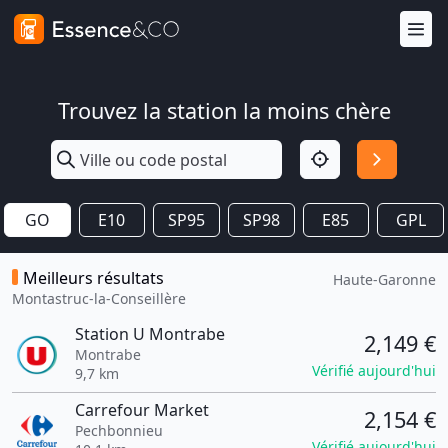
Trouvez la station la moins chère
GO
E10
SP95
SP98
E85
GPL
Meilleurs résultats
Haute-Garonne
Montastruc-la-Conseillère
Station U Montrabe
2,149 €
Montrabe
Vérifié aujourd'hui
9,7 km
Carrefour Market
2,154 €
Pechbonnieu
Vérifié aujourd'hui