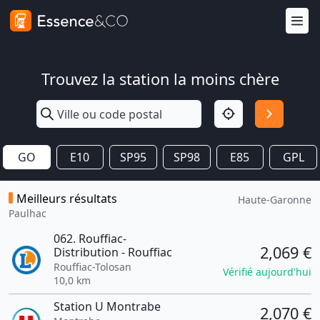
Trouvez la station la moins chère
GO
E10
SP95
SP98
E85
GPL
Meilleurs résultats
Haute-Garonne
Paulhac
062. Rouffiac-
2,069 €
Distribution - Rouffiac
Rouffiac-Tolosan
Vérifié aujourd'hui
10,0 km
Station U Montrabe
2,070 €