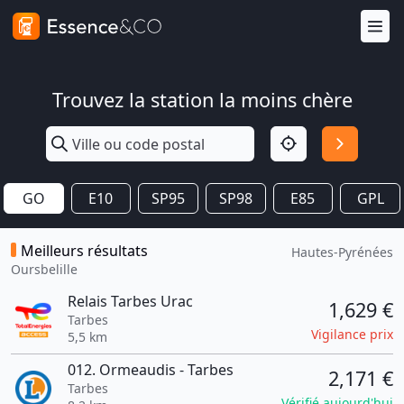
Trouvez la station la moins chère
GO
E10
SP95
SP98
E85
GPL
Meilleurs résultats
Hautes-Pyrénées
Oursbelille
Relais Tarbes Urac
1,629 €
Tarbes
Vigilance prix
5,5 km
012. Ormeaudis - Tarbes
2,171 €
Tarbes
Vérifié aujourd'hui