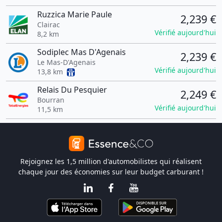
Ruzzica Marie Paule
2,239 €
Clairac
Vérifié aujourd'hui
8,2 km
Sodiplec Mas D'Agenais
2,239 €
Le Mas-D'Agenais
Vérifié aujourd'hui
13,8 km
Relais Du Pesquier
2,249 €
Bourran
Vérifié aujourd'hui
11,5 km
Rejoignez les 1,5 million d'automobilistes qui réalisent
chaque jour des économies sur leur budget carburant !