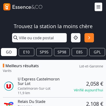
Trouvez la station la moins chère
GO
E10
SP95
SP98
E85
GPL
Meilleurs résultats
Lot-et-Garonne
Varès
U Express Castelmoron
2,058 €
Sur Lot
Castelmoron-Sur-Lot
Vérifié aujourd'hui
11,9 km
Relais Du Stade
2,108 €