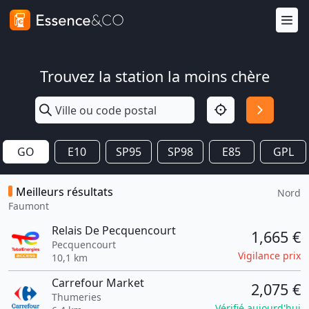
Trouvez la station la moins chère
GO
E10
SP95
SP98
E85
GPL
Meilleurs résultats
Nord
Faumont
Relais De Pecquencourt
1,665 €
Pecquencourt
Vigilance prix
10,1 km
Carrefour Market
2,075 €
Thumeries
Vérifié aujourd'hui