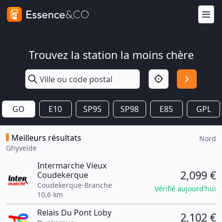
Trouvez la station la moins chère
GO
E10
SP95
SP98
E85
GPL
Meilleurs résultats
Nord
Ghyvelde
Intermarche Vieux
2,099 €
Coudekerque
Coudekerque-Branche
Vérifié aujourd'hui
10,6 km
Relais Du Pont Loby
2,102 €