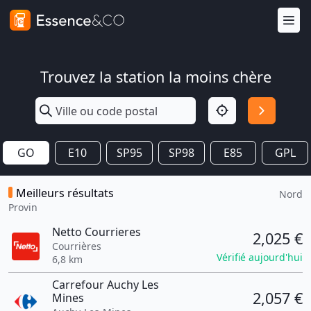
Trouvez la station la moins chère
GO
E10
SP95
SP98
E85
GPL
Meilleurs résultats
Nord
Provin
Netto Courrieres
2,025 €
Courrières
Vérifié aujourd'hui
6,8 km
Carrefour Auchy Les
2,057 €
Mines