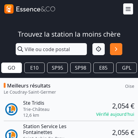
Trouvez la station la moins chère
GO
E10
SP95
SP98
E85
GPL
Meilleurs résultats
Oise
Le Coudray-Saint-Germer
Ste Tridis
2,054 €
Trie-Château
Vérifié aujourd'hui
12,6 km
Station Service Les
2,056 €
Fontainettes