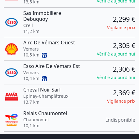
Vérifié aujourd'hui
13,5 km
Sas Immobiliere
2,299 €
Debuquoy
Creil
Vigilance prix
11,2 km
Aire De Vémars Ouest
2,305 €
Vemars
Vérifié aujourd'hui
10,5 km
Esso Aire De Vemars Est
2,306 €
Vemars
Vérifié aujourd'hui
10,4 km
Cheval Noir Sarl
2,369 €
Épinay-Champlâtreux
Vigilance prix
13,7 km
Relais Chaumontel
Indisponible
Chaumontel
10,1 km