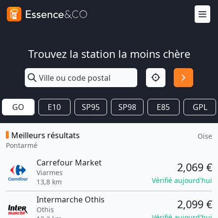
Trouvez la station la moins chère
GO
E10
SP95
SP98
E85
GPL
Meilleurs résultats
Oise
Pontarmé
Carrefour Market
2,069 €
Viarmes
Vérifié aujourd'hui
13,8 km
Intermarche Othis
2,099 €
Othis
Vérifié aujourd'hui