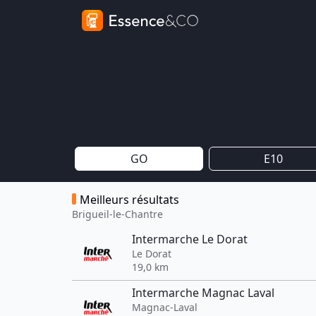
GO
E10
Meilleurs résultats
Brigueil-le-Chantre
Intermarche Le Dorat
Le Dorat
19,0 km
Intermarche Magnac Laval
Magnac-Laval