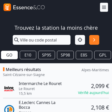
Trouvez la station la moins chère
GO
E10
SP95
SP98
E85
GPL
Meilleurs résultats
Alpes-Maritimes
Saint-Cézaire-sur-Siagne
Intermarche Le Rouret
2,099 €
Le Rouret
Vérifié aujourd'hui
15,5 km
E.Leclerc Cannes La
2,108 €
Bocca