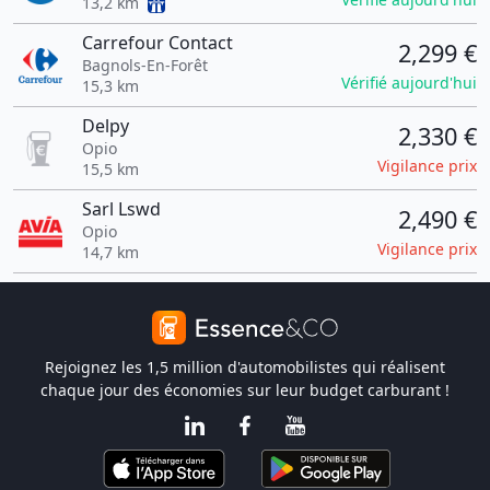
13,2 km
Carrefour Contact
2,299 €
Bagnols-En-Forêt
Vérifié aujourd'hui
15,3 km
Delpy
2,330 €
Opio
Vigilance prix
15,5 km
Sarl Lswd
2,490 €
Opio
Vigilance prix
14,7 km
Rejoignez les 1,5 million d'automobilistes qui réalisent
chaque jour des économies sur leur budget carburant !