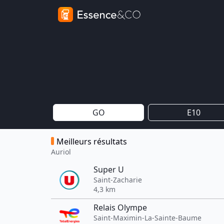
GO
E10
Meilleurs résultats
Auriol
Super U
Saint-Zacharie
4,3 km
Relais Olympe
Saint-Maximin-La-Sainte-Baume