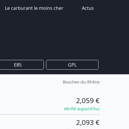
Le carburant le moins cher
Actus
E85
GPL
Bouches-du-Rhône
2,059 €
Vérifié aujourd'hui
2,093 €