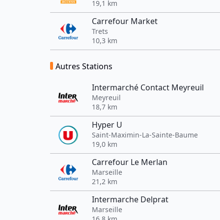
19,1 km
Carrefour Market
Trets
10,3 km
Autres Stations
Intermarché Contact Meyreuil
Meyreuil
18,7 km
Hyper U
Saint-Maximin-La-Sainte-Baume
19,0 km
Carrefour Le Merlan
Marseille
21,2 km
Intermarche Delprat
Marseille
16,8 km