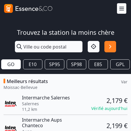
Trouvez la station la moins chère
GO
E10
SP95
SP98
E85
GPL
Meilleurs résultats
Var
Moissac-Bellevue
Intermarche Salernes
2,179 €
Salernes
Vérifié aujourd'hui
11,2 km
Intermarche Aups
2,199 €
Chanteco