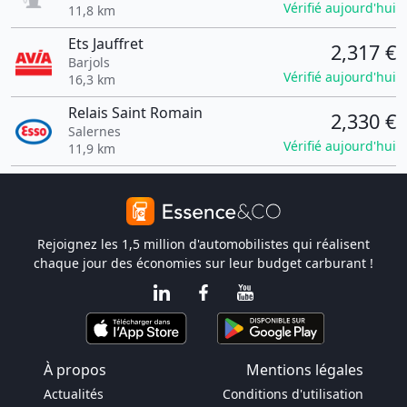
Vérifié aujourd'hui
11,8 km
Ets Jauffret
2,317 €
Barjols
Vérifié aujourd'hui
16,3 km
Relais Saint Romain
2,330 €
Salernes
Vérifié aujourd'hui
11,9 km
Rejoignez les 1,5 million d'automobilistes qui réalisent
chaque jour des économies sur leur budget carburant !
À propos
Mentions légales
Actualités
Conditions d'utilisation