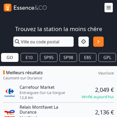
Trouvez la station la moins chère
GO
E10
SP95
SP98
E85
GPL
Meilleurs résultats
Vaucluse
Caumont-sur-Durance
Carrefour Market
2,049 €
Entraigues-Sur-La-Sorgue
Vérifié aujourd'hui
12,8 km
Relais Montfavet La
2,136 €
Durance