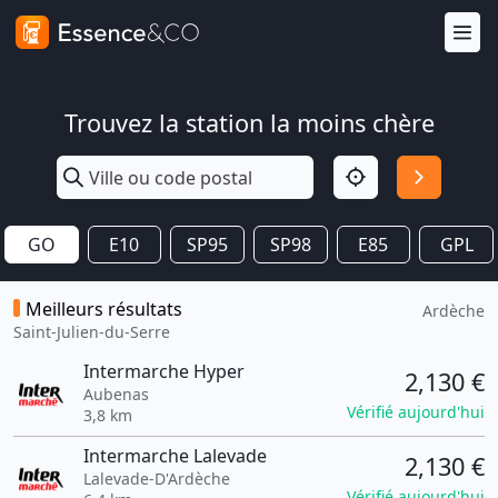
Trouvez la station la moins chère
GO
E10
SP95
SP98
E85
GPL
Meilleurs résultats
Ardèche
Saint-Julien-du-Serre
Intermarche Hyper
2,130 €
Aubenas
Vérifié aujourd'hui
3,8 km
Intermarche Lalevade
2,130 €
Lalevade-D'Ardèche
Vérifié aujourd'hui