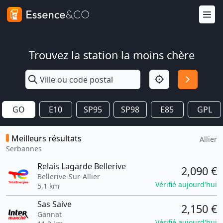
Trouvez la station la moins chère
GO
E10
SP95
SP98
E85
GPL
Meilleurs résultats
Allier
Serbannes
Relais Lagarde Bellerive
2,090 €
Bellerive-Sur-Allier
Vérifié aujourd'hui
5,1 km
Sas Saive
2,150 €
Gannat
Vérifié aujourd'hui