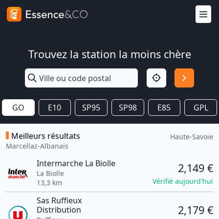
Trouvez la station la moins chère
GO
E10
SP95
SP98
E85
GPL
Meilleurs résultats
Haute-Savoie
Marcellaz-Albanais
Intermarche La Biolle
2,149 €
La Biolle
Vérifié aujourd'hui
13,3 km
Sas Ruffieux
2,179 €
Distribution