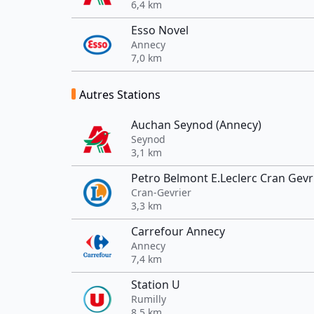
6,4 km
Esso Novel
Annecy
7,0 km
Autres Stations
Auchan Seynod (Annecy)
Seynod
3,1 km
Petro Belmont E.Leclerc Cran Gevr
Cran-Gevrier
3,3 km
Carrefour Annecy
Annecy
7,4 km
Station U
Rumilly
8,5 km