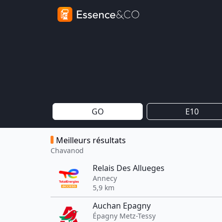
GO
E10
Meilleurs résultats
Chavanod
Relais Des Allueges
Annecy
5,9 km
Auchan Epagny
Épagny Metz-Tessy