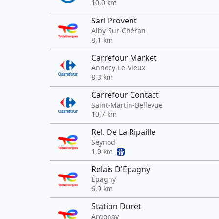
10,0 km
Sarl Provent
Alby-Sur-Chéran
8,1 km
Carrefour Market
Annecy-Le-Vieux
8,3 km
Carrefour Contact
Saint-Martin-Bellevue
10,7 km
Rel. De La Ripaille
Seynod
1,9 km
Relais D'Epagny
Épagny
6,9 km
Station Duret
Argonay