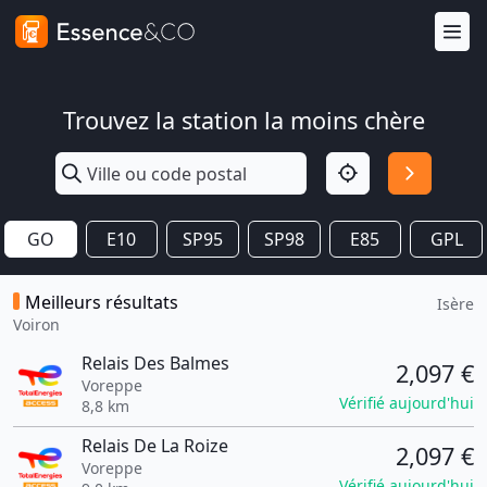
Trouvez la station la moins chère
GO
E10
SP95
SP98
E85
GPL
Meilleurs résultats
Isère
Voiron
Relais Des Balmes
2,097 €
Voreppe
Vérifié aujourd'hui
8,8 km
Relais De La Roize
2,097 €
Voreppe
Vérifié aujourd'hui