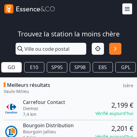
Trouvez la station la moins chère
GO
E10
SP95
SP98
E85
GPL
Meilleurs résultats
Isère
Vaulx-Milieu
Carrefour Contact
2,199 €
Diemoz
Vérifié aujourd'hui
7,4 km
Bourgoin Distribution
2,201 €
Bourgoin-Jallieu
Vérifié aujourd'hui