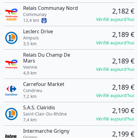
Relais Communay Nord
2,182 €
Communay
Vérifié aujourd'hui
12,4 km
Leclerc Drive
2,189 €
Ampuis
Vérifié aujourd'hui
3,5 km
Relais Du Champ De
2,189 €
Mars
Vienne
Vérifié aujourd'hui
4,9 km
Carrefour Market
2,189 €
Condrieu
Vérifié aujourd'hui
7,2 km
S.A.S. Clairidis
2,190 €
Saint-Clair-Du-Rhône
Vérifié aujourd'hui
7,4 km
Intermarche Grigny
2,199 €
Grigny