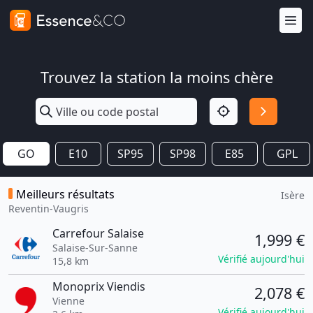
Trouvez la station la moins chère
GO
E10
SP95
SP98
E85
GPL
Meilleurs résultats
Isère
Reventin-Vaugris
Carrefour Salaise
1,999 €
Salaise-Sur-Sanne
Vérifié aujourd'hui
15,8 km
Monoprix Viendis
2,078 €
Vienne
Vérifié aujourd'hui