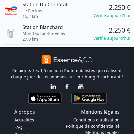
Station Du Col Total
2,250 €
Le Pertuis
Vérifié aujourd'hui
15,2 km
Station Blanchard
2,250 €
Montfaucon-En-Velay
Vérifié aujourd'hui
27,0 km
Rejoignez les 1,5 million d'automobilistes qui réalisent
chaque jour des économies sur leur budget carburant !
À propos
Mentions légales
Actualités
Conditions d'utilisation
Politique de confidentialité
FAQ
Mentions légales