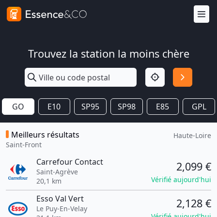
Trouvez la station la moins chère
GO
E10
SP95
SP98
E85
GPL
Meilleurs résultats
Haute-Loire
Saint-Front
Carrefour Contact
2,099 €
Saint-Agrève
Vérifié aujourd'hui
20,1 km
Esso Val Vert
2,128 €
Le Puy-En-Velay
Vérifié aujourd'hui