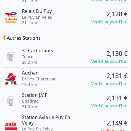
21,1 km
Relais Du Puy
2,128 €
Le Puy En Velay
Vérifié aujourd'hui
21,1 km
Autres Stations
3c Carburants
2,130 €
Tence
Vérifié aujourd'hui
20,2 km
Auchan
2,131 €
Brives-Charensac
Vérifié aujourd'hui
19,4 km
Station J.V.F
2,131 €
Chadrac
Vérifié aujourd'hui
21,0 km
Station Avia Le Puy En
2,149 €
Velay
Le Puy-En-Velay
Vigilance prix